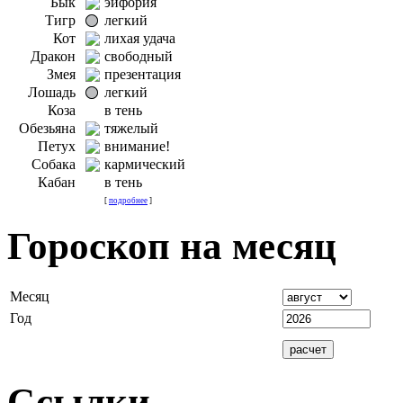
Бык
эйфория
Тигр
легкий
Кот
лихая удача
Дракон
свободный
Змея
презентация
Лошадь
легкий
Коза
в тень
Обезьяна
тяжелый
Петух
внимание!
Собака
кармический
Кабан
в тень
[
подробнее
]
Гороскоп на месяц
Месяц
Год
Ссылки