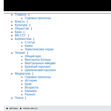
Главное
|
Годовые прогнозы
Власть
|
Культура
|
Общество
|
Брак
|
МК ССГ
|
Библиотека
|
Статьи
Книги
Тематические серии
Теория
|
Общий курс
Векторное Кольцо
Виртуальные имиджи
Брачный гороскоп
Циклический гороскоп
Медиатека
|
Годовые прогнозы
История
Брак
Возрасты
Карьера
Разное
Поиск
|
авторы
члены мк ссг