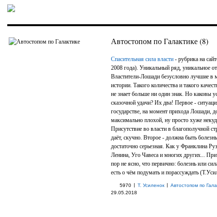
Автостопом по Галактике (8)
Спасительная сила власти
- рубрика на сайт
2008 года). Уникальный ряд, уникальное от
Властители-Лошади безусловно лучшие в 
истории. Такого количества и такого качес
не знает больше ни один знак. Но каковы у
сказочной удачи? Их два! Первое - ситуаци
государстве, на момент прихода Лошади, 
максимально плохой, ну просто хуже некуд
Присутствие во власти в благополучной ст
даёт, скучно. Второе - должна быть болезн
достаточно серьезная. Как у Франклина Руз
Ленина, Уго Чавеса и многих других... При
пор не ясно, что первично: болезнь или сил
есть о чём подумать и порассуждать (Т.Уси
|
|
5970
Т. Усиленок
Автостопом по Гала
29.05.2018