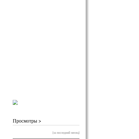
Просмотры >
[за последний месяц]