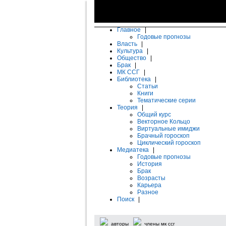
Главное
|
Годовые прогнозы
Власть
|
Культура
|
Общество
|
Брак
|
МК ССГ
|
Библиотека
|
Статьи
Книги
Тематические серии
Теория
|
Общий курс
Векторное Кольцо
Виртуальные имиджи
Брачный гороскоп
Циклический гороскоп
Медиатека
|
Годовые прогнозы
История
Брак
Возрасты
Карьера
Разное
Поиск
|
авторы
члены мк ссг