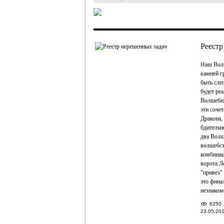
Реестр
Наш Волш
камней г
быть сле
будет реа
Волшебны
эти соче
Дракона,
бдительн
два Волш
волшебст
комбинац
ворота Л
"привез"
это фина
незнаком
6250
23.05.20