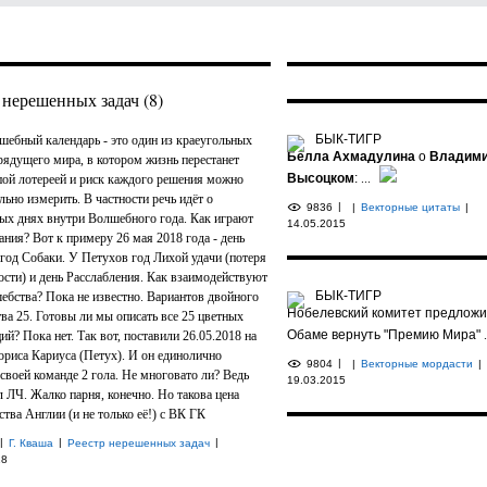
 нерешенных задач (8)
БЫК-ТИГР
ебный календарь - это один из краеугольных
Белла Ахмадулина
о
Владим
рядущего мира, в котором жизнь перестанет
Высоцком
:
...
пой лотереей и риск каждого решения можно
льно измерить. В частности речь идёт о
|
9836
|
Векторные цитаты
|
х днях внутри Волшебного года. Как играют
14.05.2015
тания? Вот к примеру 26 мая 2018 года - день
 год Собаки. У Петухов год Лихой удачи (потеря
ости) и день Расслабления. Как взаимодействуют
БЫК-ТИГР
ебства? Пока не известно. Вариантов двойного
Нобелевский комитет предлож
ва 25. Готовы ли мы описать все 25 цветных
Обаме вернуть "Премию Мира"
.
ий? Пока нет. Так вот, поставили 26.05.2018 на
ориса Кариуса (Петух). И он единолично
|
9804
|
Векторные мордасти
|
 своей команде 2 гола. Не многовато ли? Ведь
19.03.2015
л ЛЧ. Жалко парня, конечно. Но такова цена
ства Англии (и не только её!) с ВК ГК
|
|
|
Г. Кваша
Реестр нерешенных задач
18