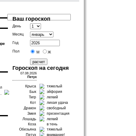
Ваш гороскоп
День
Месяц
Год
ире
Пол
М
Ж
Гороскоп на сегодня
07.08.2026
Петух
Крыса
тяжелый
ил
Бык
эйфория
..
Тигр
легкий
Кот
лихая удача
Дракон
свободный
Змея
презентация
Лошадь
легкий
Коза
в тень
Обезьяна
тяжелый
Петух
внимание!