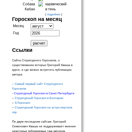
Собака
кармический
Кабан
в тень
[
подробнее
]
Гороскоп на месяц
Месяц
Год
Ссылки
Сайты Структурного Гороскопа, о
существовании которых Григорий Кваша в
курсе, и где можно встретить публикации
автора:
–
Самый первый сайт Структурного
Гороскопа
-
Структурный Гороскоп в Санкт-Петербурге
–
Структурный Гороскоп в Болгарии
–
S-Гороскоп
–
Структурный Гороскоп на астро-портале
xsp
По двум последним сайтам: Григорий
Семенович Кваша не поддерживает мнения
некоторых публикуемых там авторов.