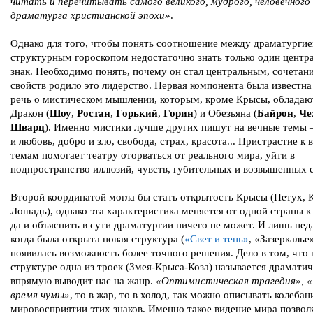
читать и перечитывать самого великого, мудрого, человечного
драматурга христианской эпохи»
.
Однако для того, чтобы понять соотношение между драматургие
структурным гороскопом недостаточно знать только один центр
знак. Необходимо понять, почему он стал центральным, сочетан
свойств родило это лидерство. Первая компонента была известна
речь о мистическом мышлении, которым, кроме Крысы, обладаю
Дракон (
Шоу
,
Ростан
,
Горький
,
Горин
) и Обезьяна (
Байрон
,
Че
Шварц
). Именно мистики лучше других пишут на вечные темы
и любовь, добро и зло, свобода, страх, красота... Пристрастие к
темам помогает театру оторваться от реального мира, уйти в
подпространство иллюзий, чувств, губительных и возвышенных с
Второй координатой могла бы стать открытость Крысы (Петух, К
Лошадь), однако эта характеристика меняется от одной страны к
да и объяснить в сути драматургии ничего не может. И лишь нед
когда была открыта новая структура (
«Свет и тень»
, «Зазеркалье
появилась возможность более точного решения. Дело в том, что 
структуре одна из троек (Змея-Крыса-Коза) называется драматич
впрямую выводит нас на жанр.
«Оптимистическая трагедия», «
время чумы»
, то в жар, то в холод, так можно описывать колебан
мировосприятии этих знаков. Именно такое видение мира позвол