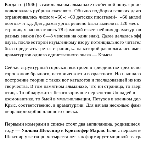
Когда-то (1986) в самопальном альманахе особенной популярно
пользовалась рубрика «каталог». Обычно подборки великих деят
ограничивались числом «60»: «60 детских писателей», «60 англи
поэтов» и т.д. Для драматургов решено было выделить 120 мест.
страницах располагались 78 фамилий известнейших драматургов
разных знаков (по 6—8 человек на один знак). Далее делалась эф
пауза, после которой изумленному взору потенциального читате
была предстать третья страница... на которой располагались име
драматургов одного единственного знака — Крысы.
Сейчас структурный гороскоп выстроен в триединстве трех осн
гороскопов: брачного, исторического и возрастного. Но начинало
построение теории с таких вот каталогов и последовавшей из ни
творчества. В том памятном альманахе, что ни страница, то звер
птица. То обнаружится безоговорочное первенство Лошадей в
космонавтике, то Змей в мультипликации, Петухов в военном деле
Крыс, соответственно, в драматургии. Для начала несколько фам
неправдоподобно длинного списка.
Первыми номерами в списке стоят два англичанина. родившиеся
году —
Уильям Шекспир
и
Кристофер Марло
. Если с первым в
Шекспир уже скоро четыреста лет как формирует мировой теат