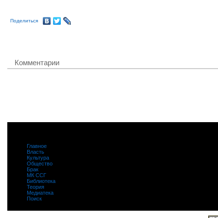
Поделиться
Комментарии
Главное
|
Власть
|
Культура
|
Общество
|
Брак
|
МК ССГ
|
Библиотека
|
Теория
|
Медиатека
|
Поиск
|