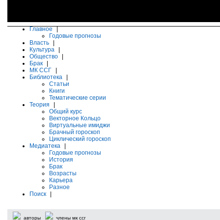
Главное
|
Годовые прогнозы
Власть
|
Культура
|
Общество
|
Брак
|
МК ССГ
|
Библиотека
|
Статьи
Книги
Тематические серии
Теория
|
Общий курс
Векторное Кольцо
Виртуальные имиджи
Брачный гороскоп
Циклический гороскоп
Медиатека
|
Годовые прогнозы
История
Брак
Возрасты
Карьера
Разное
Поиск
|
авторы
члены мк ссг