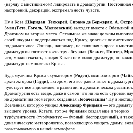
(наряду с мистицизмом) лидировать в драматургии. Постоянная 
настроений, декораций, экстремальность чувств.
Ну а Коза (
Шеридан
,
Теккерей
,
Сирано де Бержерак
,
А. Остр
Змея (
Гете
,
Гоголь
,
Маяковский
) выходят вместе с Обезьяной и
Драконом на вторые места. Остальные же знаки должны выползат
своей шкуры и подстраиваться под Крысу, делаться помистичнее
подраматичнее. Лошадь, например, не склонная в прозе к мистиц
драматургии тяготеет к «театру абсурда» (
Беккет
,
Пинтер
,
Мро
что, можно сказать, каждая Крыса немножко драматург, но кажд
драматург немножечко Крыса.
Будь мужчина-Крыса скульптором (
Роден
), композитором (
Чайк
архитектором (
Гауди
), актером, его все равно тянет к драматург
чувствует все в динамике, в развитии, в драматическом развитии.
Драматургия есть везде, даже в самой что ни на есть суровой нау
не драматична геометрия, созданная
Лобачевским
? Ну а нестац
Вселенная, которую увидел
Александр Фридман
— это драмату
высшего уровня. Кстати, тот же Фридман создал еще и теорию
турбулентности (турбулентус — бурный, беспорядочный), а такж
динамическую метеорологию, позволяющую увидеть драму, еже
разыгрываемую в нашей атмосфере.