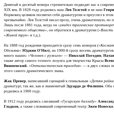
Девятый и десятый номера стремительно подводят нас к совреме
XIX век. В 1828 году родились наш
Лев Толстой
и не наш
Генри
Норвежец целиком посвятил себя драматургии и преуспел в этом
чрезвычайно. Лев Толстой писал прозу, очень драматичную, но п
Лишь после 1881 года, когда он
«увидел трагические противоре
современного общества»
, он обратился к драматургии (
«Власть
«Живой труп»
и т.д.).
На 1888 год рождения приходится сразу семь номеров (
«Космат
Обезьяна»
Юджин O'Нил
), на 1900-й сразу восемь драматургов
много наших:
«Человек с ружьем»
—
Николай Погодин
,
Натан
также автор самого точного лозунга для творчества Крысы
Всев
Вишневский
.
«Оптимистическая трагедия»
— в двух словах п
этого самого драматического знака.
Жак Превер
, написавший сценарий к гениальным
«Детям райка
драматург, так же, как и знаменитый
Эдуардо де Филиппо
. Оба 
родились в 1900 году.
В 1912 году родились слагавший
«Гусарскую балладу»
Алексан
Гладков
, а также сложивший современный театр
Эжен Ионеско