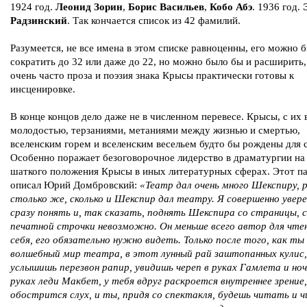
1924 год.
Леонид Зорин
,
Борис Васильев
,
Кобо Абэ
. 1936 год.
Радзинский
. Так кончается список из 42 фамилий.
Разумеется, не все имена в этом списке равноценны, его можно 
сократить до 32 или даже до 22, но можно было бы и расширить,
очень часто проза и поэзия знака Крысы практически готовы к
инсценировке.
В конце концов дело даже не в численном перевесе. Крысы, с их
молодостью, терзаниями, метаниями между жизнью и смертью,
вселенским горем и вселенским весельем будто бы рождены для 
Особенно поражает безоговорочное лидерство в драматургии на
шаткого положения Крысы в иных литературных сферах. Этот п
описал Юрий Домбровский:
«Театр дал очень много Шекспиру, 
столько же, сколько и Шекспир дал театру. Я совершенно увере
сразу понять и, так сказать, поднять Шекспира со страницы, с
печатной строчки невозможно. Он меньше всего автор для чте
себя, его обязательно нужно видеть. Только после того, как ты
волшебный мир театра, в этот лунный рай заштопанных кулис,
услышишь перезвон рапир, увидишь череп в руках Гамлета и ноч
руках леди Макбет, у тебя вдруг раскроется внутреннее зрение,
обострится слух, и ты, придя со спектакля, будешь читать и 