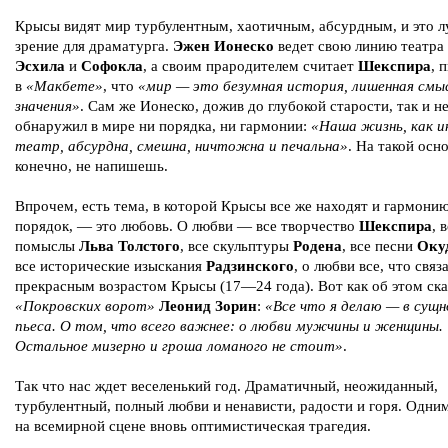
Крысы видят мир турбулентным, хаотичным, абсурдным, и это 
зрение для драматурга.
Эжен Ионеско
ведет свою линию театра
Эсхила
и
Софокла
, а своим прародителем считает
Шекспира
, 
в
«Макбете»
, что
«мир — это безумная история, лишенная смы
значения»
. Сам же Ионеско, дожив до глубокой старости, так и н
обнаружил в мире ни порядка, ни гармонии:
«Наша жизнь, как и
театр, абсурдна, смешна, ничтожна и печальна»
. На такой осно
конечно, не напишешь.
Впрочем, есть тема, в которой Крысы все же находят и гармонию
порядок, — это любовь. О любви — все творчество
Шекспира
, 
помыслы
Льва Толстого
, все скульптуры
Родена
, все песни
Оку
все исторические изыскания
Радзинского
, о любви все, что связ
прекрасным возрастом Крысы (17—24 года). Вот как об этом ска
«Покровских ворот»
Леонид Зорин
:
«Все что я делаю — в сущ
пьеса. О том, что всего важнее: о любви мужчины и женщины.
Остальное мизерно и гроша ломаного не стоит»
.
Так что нас ждет веселенький год. Драматичный, неожиданный,
турбулентный, полный любви и ненависти, радости и горя. Одни
на всемирной сцене вновь оптимистическая трагедия.