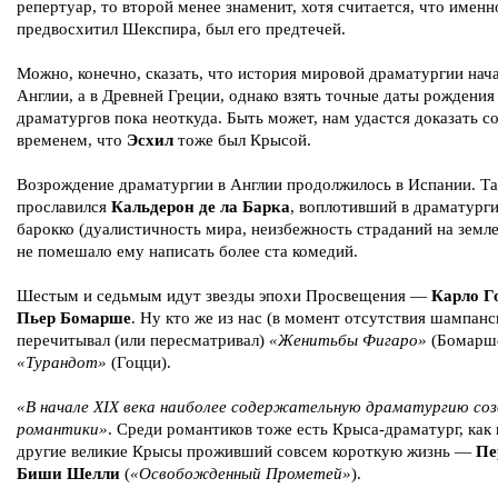
репертуар, то второй менее знаменит, хотя считается, что именн
предвосхитил Шекспира, был его предтечей.
Можно, конечно, сказать, что история мировой драматургии нача
Англии, а в Древней Греции, однако взять точные даты рождения
драматургов пока неоткуда. Быть может, нам удастся доказать с
временем, что
Эсхил
тоже был Крысой.
Возрождение драматургии в Англии продолжилось в Испании. Т
прославился
Кальдерон де ла Барка
, воплотивший в драматург
барокко (дуалистичность мира, неизбежность страданий на земле.
не помешало ему написать более ста комедий.
Шестым и седьмым идут звезды эпохи Просвещения —
Карло Г
Пьер Бомарше
. Ну кто же из нас (в момент отсутствия шампанс
перечитывал (или пересматривал)
«Женитьбы Фигаро»
(Бомарше
«Турандот»
(Гоцци).
«В начале XIX века наиболее содержательную драматургию со
романтики»
. Среди романтиков тоже есть Крыса-драматург, как
другие великие Крысы проживший совсем короткую жизнь —
Пе
Биши Шелли
(
«Освобожденный Прометей»
).